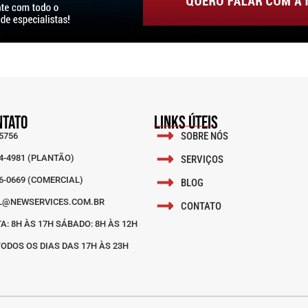
NTATO
LINKS ÚTEIS
SOBRE NÓS
-5756
04-4981 (PLANTÃO)
SERVIÇOS
96-0669 (COMERCIAL)
BLOG
L@NEWSERVICES.COM.BR
CONTATO
A: 8H ÀS 17H SÁBADO: 8H ÀS 12H
ODOS OS DIAS DAS 17H ÀS 23H