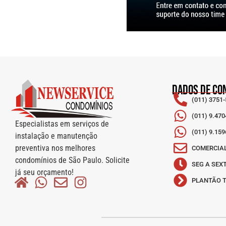
DADOS DE CO
(011) 3751
(011) 9.47
Especialistas em serviços de
(011) 9.15
instalação e manutenção
preventiva nos melhores
COMERCIA
condomínios de São Paulo. Solicite
SEG A SEXT
já seu orçamento!
PLANTÃO T